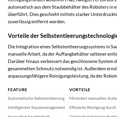
automatisch aus dem Staubbehälter des Roboters in e
überführt. Dies geschieht mittels starker Unterdrucktec
zuverlässig entfernt werden.
Vorteile der Selbstentleerungstechnologi
Die Integration eines Selbstentleerungssystems in Sau
manuelle Arbeit, da der Auffangbehälter seltener ent
Darüber hinaus verbessert das geschlossene System di
gesammelten Schmutz notwendig ist. Außerdem ermögl
anpassungsfähigere Reinigungsleistung, da der Roboter
FEATURE
VORTEILE
Automatische Selbstentleerung
Minimiert manuellen Aufw
Intelligentes Staubmanagement
Effiziente Reinigung durc
Innovative Saugtechnik
Optimale Schmutzaufnahme