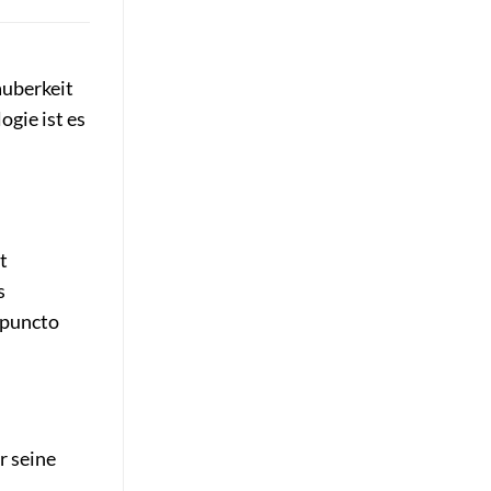
auberkeit
ogie ist es
t
s
 puncto
r seine