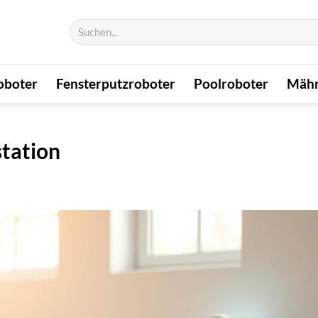
Suchen
nach:
oboter
Fensterputzroboter
Poolroboter
Mähr
tation