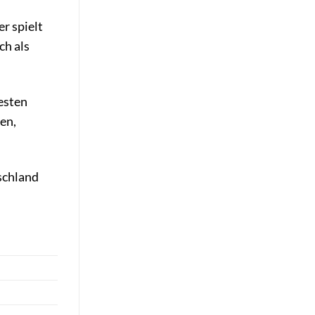
r spielt
ch als
esten
en,
schland