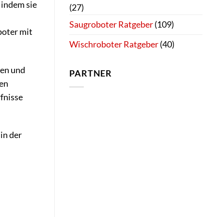
 indem sie
(27)
Saugroboter Ratgeber
(109)
boter mit
Wischroboter Ratgeber
(40)
men und
PARTNER
ten
fnisse
in der