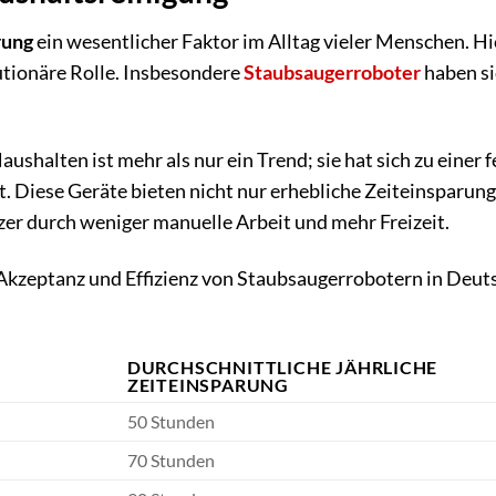
rung
ein wesentlicher Faktor im Alltag vieler Menschen. Hie
utionäre Rolle. Insbesondere
Staubsaugerroboter
haben si
halten ist mehr als nur ein Trend; sie hat sich zu einer f
t. Diese Geräte bieten nicht nur erhebliche Zeiteinsparung
zer durch weniger manuelle Arbeit und mehr Freizeit.
e Akzeptanz und Effizienz von Staubsaugerrobotern in Deut
DURCHSCHNITTLICHE JÄHRLICHE
ZEITEINSPARUNG
50 Stunden
70 Stunden