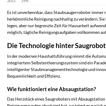
2021
29%
Es ist unverkennbar, dass Staubsaugerroboter immer m
herkömmliche Reinigung nachhaltig zu verändern. Sie 
legen, aber nur begrenzte Zeit für Hausarbeit aufwende
möglich, tägliche Reinigungsaufgaben vollkommen aut
Die Technologie hinter Saugrobo
In der modernen Haushaltsführung nimmt die Automati
integriertem Selbstentleerungssystem sind ein Parade
intelligenter Staubmanagementtechnologie und innov
Bequemlichkeit und Effizienz.
Wie funktioniert eine Absaugstation?
Das Herzstück eines Saugroboters mit Absaugstation 
Reinigungsrunden absolviert hat, navigiert er zurück