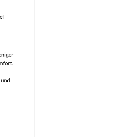
el
eniger
mfort.
e und