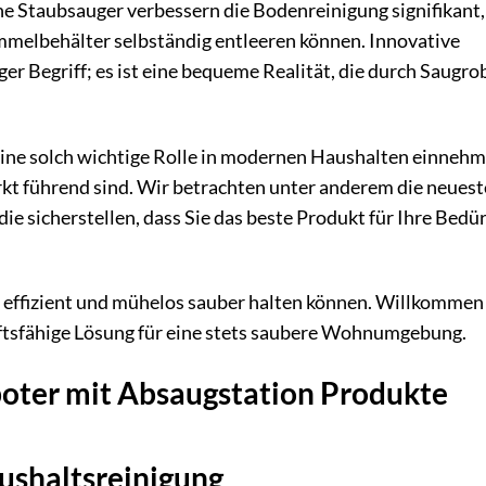
he Staubsauger verbessern die Bodenreinigung signifikant,
mmelbehälter selbständig entleeren können. Innovative
er Begriff; es ist eine bequeme Realität, die durch Saugro
 eine solch wichtige Rolle in modernen Haushalten einneh
rkt führend sind. Wir betrachten unter anderem die neues
 sicherstellen, dass Sie das beste Produkt für Ihre Bedür
se effizient und mühelos sauber halten können. Willkommen 
ftsfähige Lösung für eine stets saubere Wohnumgebung.
boter mit Absaugstation Produkte
aushaltsreinigung