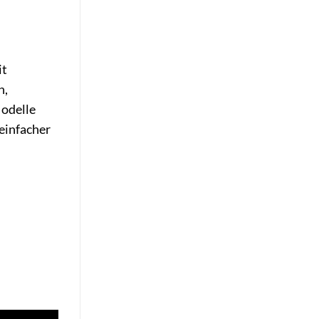
it
n,
Modelle
 einfacher