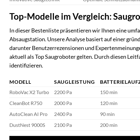
Top-Modelle im Vergleich: Saugr
In dieser Bestenliste präsentieren wir Ihnen eine um
Absaugstation. Unsere Analyse basiert auf einer grün
darunter Benutzerrezensionen und Expertenmeinungen.
aktuell als Top Saugroboter gelten. Durch diesen Leit
identifizieren.
MODELL
SAUGLEISTUNG
BATTERIELAUF
RoboVac X2 Turbo
2200 Pa
150 min
CleanBot R750
2000 Pa
120 min
AutoClean AI Pro
2400 Pa
90 min
DustNest 9000S
2100 Pa
200 min