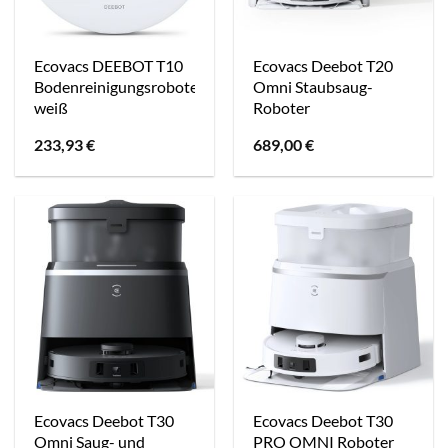
Ecovacs DEEBOT T10
Ecovacs Deebot T20
Bodenreinigungsroboter
Omni Staubsaug-
weiß
Roboter
233,93
€
689,00
€
Ecovacs Deebot T30
Ecovacs Deebot T30
Omni Saug- und
PRO OMNI Roboter