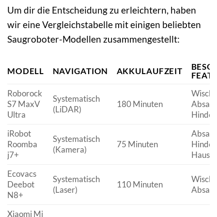
Um dir die Entscheidung zu erleichtern, haben
wir eine Vergleichstabelle mit einigen beliebten
Saugroboter-Modellen zusammengestellt:
BESO
MODELL
NAVIGATION
AKKULAUFZEIT
FEAT
Roborock
Wischf
Systematisch
S7 MaxV
180 Minuten
Absaug
(LiDAR)
Ultra
Hinder
iRobot
Absaug
Systematisch
Roomba
75 Minuten
Hinder
(Kamera)
j7+
Hausti
Ecovacs
Systematisch
Wischf
Deebot
110 Minuten
(Laser)
Absaug
N8+
Xiaomi Mi