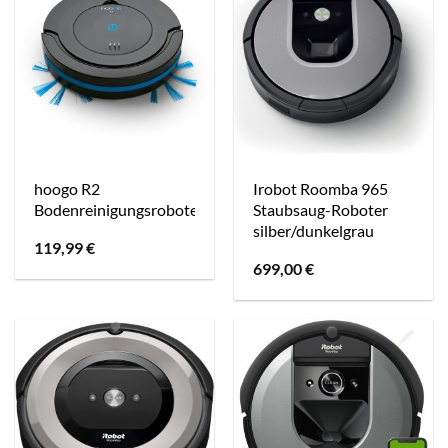
hoogo R2
Irobot Roomba 965
Bodenreinigungsroboter
Staubsaug-Roboter
silber/dunkelgrau
119,99
€
699,00
€