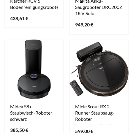
Kärcher RCV 5
Makita Akku-
Bodenreinigungsroboter
Saugroboter DRC200Z
18 V Solo
438,61
€
949,20
€
Midea S8+
Miele Scout RX 2
Staubwisch-Roboter
Runner Staubsaug-
schwarz
Roboter
bronze/pearlfinish
385,50
€
599,00
€