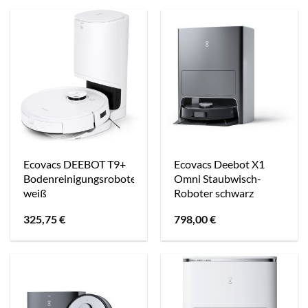
Ecovacs DEEBOT T9+
Ecovacs Deebot X1
Bodenreinigungsroboter
Omni Staubwisch-
weiß
Roboter schwarz
325,75
€
798,00
€