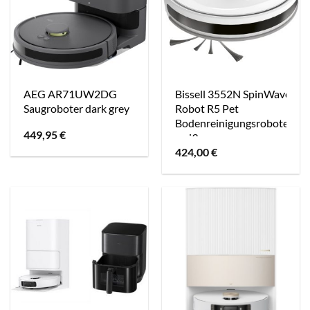
AEG AR71UW2DG
Bissell 3552N SpinWave
Saugroboter dark grey
Robot R5 Pet
Bodenreinigungsroboter
449,95
€
weiß
424,00
€