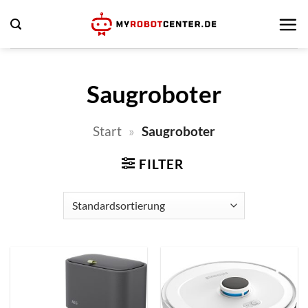
Zum
Inhalt
springen
Saugroboter
Start
»
Saugroboter
FILTER