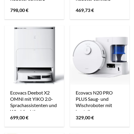
798,00
€
469,73
€
Ecovacs Deebot X2
Ecovacs N20 PRO
OMNI mit YIKO 2.0-
PLUS Saug- und
Sprachassistenten und
Wischroboter mit
Wischfunktion
beutellosem
699,00
€
329,00
€
Staubbehälter