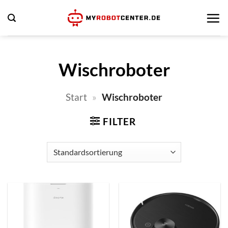
Zum
Inhalt
springen
Wischroboter
Start
»
Wischroboter
FILTER