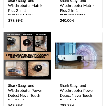
Shark Saug- und
Shark Saug- und
Wischroboter Matrix
Wischroboter Matrix
Plus 2-in-1
Plus 2-in-1
RV2620WAEU
RV2620WDEU
399,99
€
240,00
€
Shark Saug- und
Shark Saug- und
Wischroboter Power
Wischroboter Power
Detect Never Touch
Detect Never Touch
Pro 2-in-1
Pro 2-in-1
549,99
€
799,99
€
RV2800ZEEU
RV2800ZEEUWH