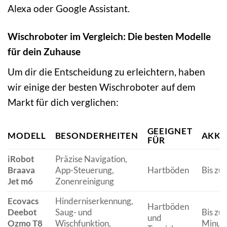
Alexa oder Google Assistant.
Wischroboter im Vergleich: Die besten Modelle
für dein Zuhause
Um dir die Entscheidung zu erleichtern, haben
wir einige der besten Wischroboter auf dem
Markt für dich verglichen:
GEEIGNET
MODELL
BESONDERHEITEN
AKKU
FÜR
iRobot
Präzise Navigation,
Braava
App-Steuerung,
Hartböden
Bis zu
Jet m6
Zonenreinigung
Ecovacs
Hinderniserkennung,
Hartböden
Deebot
Saug- und
Bis zu
und
Ozmo T8
Wischfunktion,
Minut