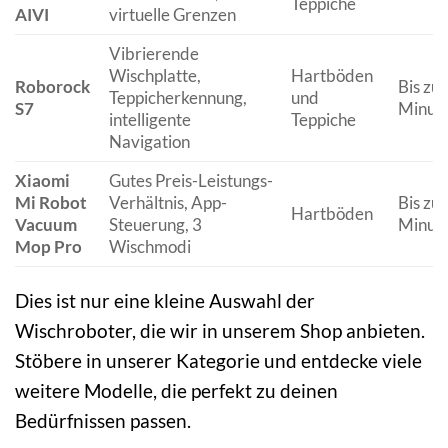
Teppiche
AIVI
virtuelle Grenzen
Vibrierende
Wischplatte,
Hartböden
Roborock
Bis zu
Teppicherkennung,
und
S7
Minut
intelligente
Teppiche
Navigation
Xiaomi
Gutes Preis-Leistungs-
Mi Robot
Verhältnis, App-
Bis zu
Hartböden
Vacuum
Steuerung, 3
Minut
Mop Pro
Wischmodi
Dies ist nur eine kleine Auswahl der
Wischroboter, die wir in unserem Shop anbieten.
Stöbere in unserer Kategorie und entdecke viele
weitere Modelle, die perfekt zu deinen
Bedürfnissen passen.