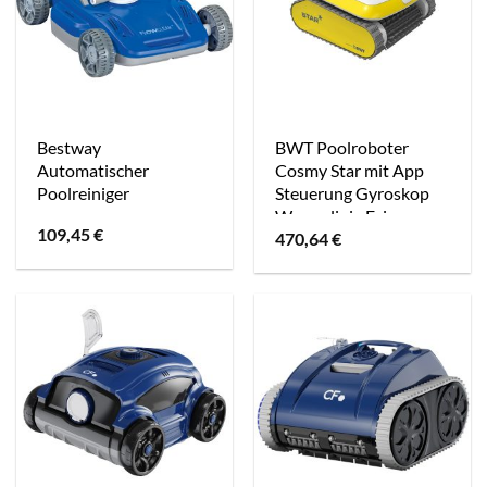
Bestway
BWT Poolroboter
Automatischer
Cosmy Star mit App
Poolreiniger
Steuerung Gyroskop
Wasserlinie Feiner
109,45
€
470,64
€
Filter