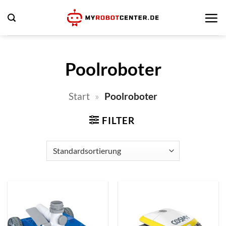
Zum
Inhalt
springen
Poolroboter
Start
»
Poolroboter
FILTER