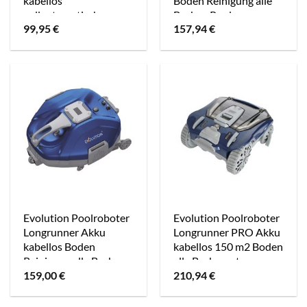
kabellos
Boden Reinigung alle
vollautomatisch
Becken Pool
99,95
€
157,94
€
Battery Reinigung
Evolution Poolroboter
Evolution Poolroboter
Longrunner Akku
Longrunner PRO Akku
kabellos Boden
kabellos 150 m2 Boden
Reinigung alle Becken
alle Beckenarten
159,00
€
210,94
€
Pool