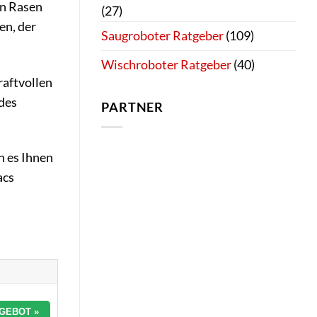
en Rasen
(27)
en, der
Saugroboter Ratgeber
(109)
Wischroboter Ratgeber
(40)
raftvollen
des
PARTNER
n es Ihnen
acs
GEBOT »