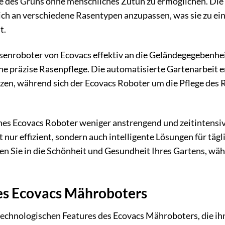
e des Grüns ohne menschliches Zutun zu ermöglichen. Die
sich an verschiedene Rasentypen anzupassen, was sie zu e
t.
asenroboter von Ecovacs effektiv an die Geländegegebenhei
ne präzise Rasenpflege. Die automatisierte Gartenarbeit 
tzen, während sich der Ecovacs Roboter um die Pflege des 
ines Ecovacs Roboter weniger anstrengend und zeitintensiv
 nur effizient, sondern auch intelligente Lösungen für tägl
en Sie in die Schönheit und Gesundheit Ihres Gartens, wäh
es Ecovacs Mähroboters
n technologischen Features des Ecovacs Mähroboters, die ih