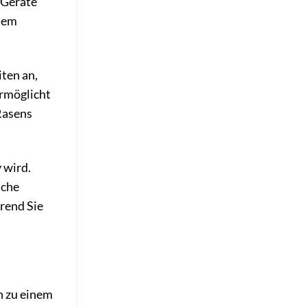
 Geräte
inem
ten an,
ermöglicht
Rasens
 wird.
iche
rend Sie
n zu einem