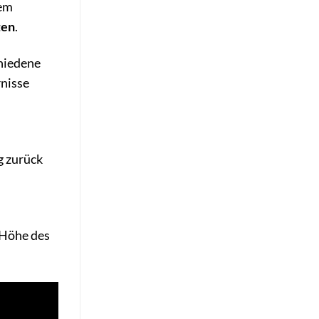
dem
ten
.
chiedene
rnisse
g zurück
 Höhe des