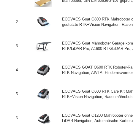
Mähroboter, DIN EN 50636-2-107 geprüft,
ECOVACS Goat O800 RTK Mähroboter oh
2
gestützte RTK+Vision Navigation, Rasen
ECOVACS Goat Mähroboter Garage komp
3
RTK/LiDAR Pro, A1600 RTK/LiDAR Pro, A
ECOVACS GOAT O600 RTK Roboter-Rasen
4
RTK Navigation, AIVI AI-Hindernisvermeid
ECOVACS Goat O600 RTK Care Kit Mähro
5
RTK+Vision-Navigation, Rasenmähroboter
ECOVACS Goat O1200 Mähroboter ohne B
6
LiDAR-Navigation, Automatische Kartierun