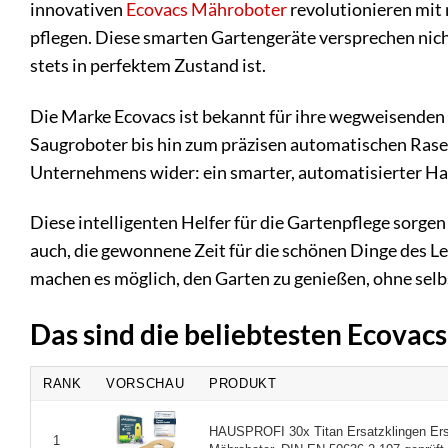
innovativen
Ecovacs
Mähroboter
revolutionieren mit
pflegen. Diese smarten Gartengeräte versprechen nich
stets in perfektem Zustand ist.
Die Marke Ecovacs ist bekannt für ihre wegweisenden
Saugroboter bis hin zum präzisen automatischen Rase
Unternehmens wider: ein smarter, automatisierter Haush
Diese intelligenten Helfer für die Gartenpflege sorgen
auch, die gewonnene Zeit für die schönen Dinge des 
machen es möglich, den Garten zu genießen, ohne sel
Das sind die beliebtesten Ecova
RANK
VORSCHAU
PRODUKT
HAUSPROFI 30x Titan Ersatzklingen E
1