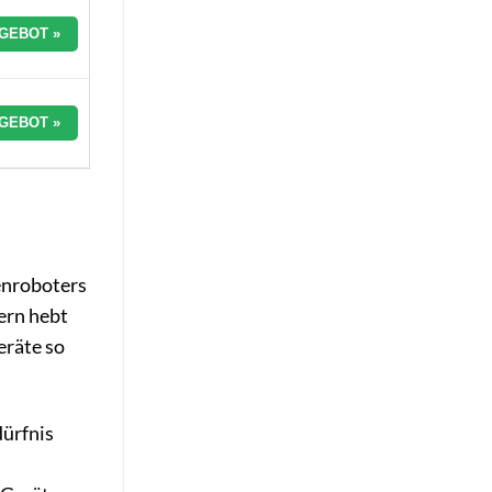
GEBOT »
GEBOT »
enroboters
ern hebt
eräte so
dürfnis