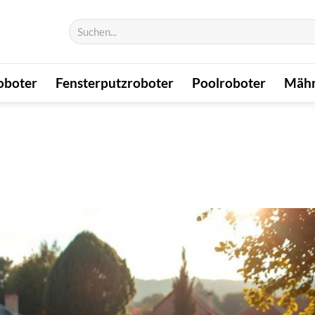
Suchen
nach:
oboter
Fensterputzroboter
Poolroboter
Mähr