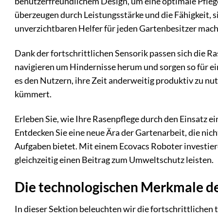
benutzerfreundlichem Design, um eine optimale Pfleg
überzeugen durch Leistungsstärke und die Fähigkeit, 
unverzichtbaren Helfer für jeden Gartenbesitzer mach
Dank der fortschrittlichen Sensorik passen sich die R
navigieren um Hindernisse herum und sorgen so für ei
es den Nutzern, ihre Zeit anderweitig produktiv zu nu
kümmert.
Erleben Sie, wie Ihre Rasenpflege durch den Einsatz e
Entdecken Sie eine neue Ära der Gartenarbeit, die nicht
Aufgaben bietet. Mit einem Ecovacs Roboter investier
gleichzeitig einen Beitrag zum Umweltschutz leisten.
Die technologischen Merkmale d
In dieser Sektion beleuchten wir die fortschrittliche