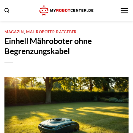
Zum
Inhalt
springen
MAGAZIN
,
MÄHROBOTER RATGEBER
Einhell Mähroboter ohne
Begrenzungskabel