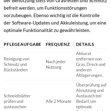
der Benutzung stets von Grasresten und Schmutz
befreit werden, um Funktionsstörungen
vorzubeugen. Ebenso wichtig ist die Kontrolle
der Software-Updates und Akkuleistung, um eine
optimale Funktionalität zu gewährleisten.
PFLEGEAUFGABE
FREQUENZ
DETAILS
Akkurat
Reinigung von
entfernen von
Nach jeder
Schmutz und
Gras, Dreck und
Nutzung
Rückständen
anderen
Ablagerungen.
Überprüfung auf
Abnutzung und
Schneidblätter
Austausch bei
prüfen und
Alle 2 Monate
Bedarf, um
austauschen
optimale