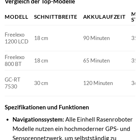
Vergleich der Top-Modelle
MA
MODELL
SCHNITTBREITE
AKKULAUFZEIT
ST
Freelexo
18 cm
90 Minuten
35
1200 LCD
Freelexo
18 cm
65 Minuten
35
800 BT
GC-RT
30 cm
120 Minuten
36
7530
Spezifikationen und Funktionen
Navigationssystem:
Alle Einhell Rasenroboter
Modelle nutzen ein hochmoderner GPS- und
Sensorennetzwerk, um selbstständig zu