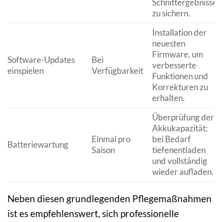
Schnittergebnisse
zu sichern.
Installation der
neuesten
Firmware, um
Software-Updates
Bei
verbesserte
einspielen
Verfügbarkeit
Funktionen und
Korrekturen zu
erhalten.
Überprüfung der
Akkukapazität;
Einmal pro
bei Bedarf
Batteriewartung
Saison
tiefenentladen
und vollständig
wieder aufladen.
Neben diesen grundlegenden Pflegemaßnahmen
ist es empfehlenswert, sich professionelle