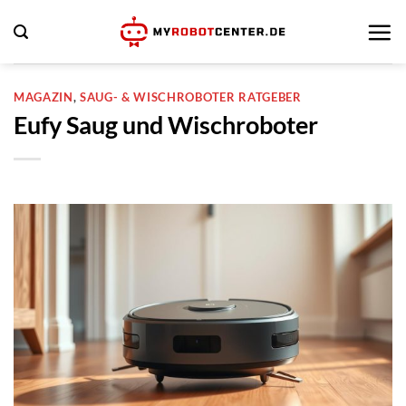
Zum
Inhalt
springen
MAGAZIN
,
SAUG- & WISCHROBOTER RATGEBER
Eufy Saug und Wischroboter