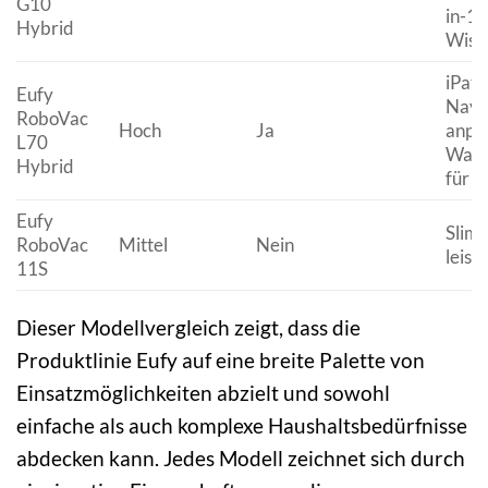
G10
in-1 
Hybrid
Wisc
iPath
Eufy
Navig
RoboVac
Hoch
Ja
anpa
L70
Wass
Hybrid
für 
Eufy
Slim 
RoboVac
Mittel
Nein
leise
11S
Dieser Modellvergleich zeigt, dass die
Produktlinie Eufy auf eine breite Palette von
Einsatzmöglichkeiten abzielt und sowohl
einfache als auch komplexe Haushaltsbedürfnisse
abdecken kann. Jedes Modell zeichnet sich durch