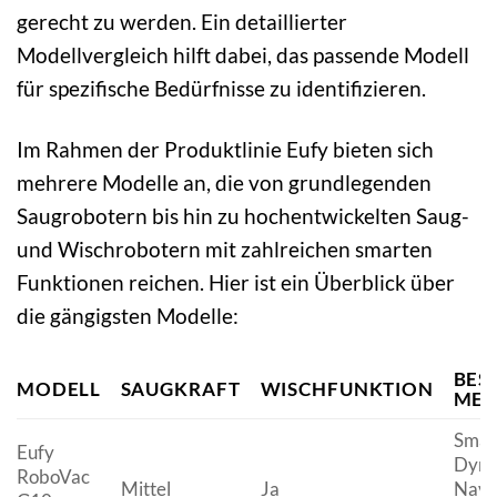
gerecht zu werden. Ein detaillierter
Modellvergleich hilft dabei, das passende Modell
für spezifische Bedürfnisse zu identifizieren.
Im Rahmen der Produktlinie Eufy bieten sich
mehrere Modelle an, die von grundlegenden
Saugrobotern bis hin zu hochentwickelten Saug-
und Wischrobotern mit zahlreichen smarten
Funktionen reichen. Hier ist ein Überblick über
die gängigsten Modelle:
BES
MODELL
SAUGKRAFT
WISCHFUNKTION
MER
Smar
Eufy
Dyna
RoboVac
Mittel
Ja
Navig