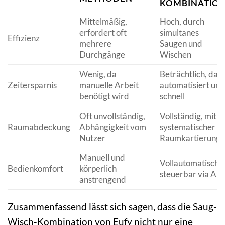
KOMBINATIO
Mittelmäßig,
Hoch, durch
erfordert oft
simultanes
Effizienz
mehrere
Saugen und
Durchgänge
Wischen
Wenig, da
Beträchtlich, da
Zeitersparnis
manuelle Arbeit
automatisiert und
benötigt wird
schnell
Oft unvollständig,
Vollständig, mit
Raumabdeckung
Abhängigkeit vom
systematischer
Nutzer
Raumkartierung
Manuell und
Vollautomatisch,
Bedienkomfort
körperlich
steuerbar via Ap
anstrengend
Zusammenfassend lässt sich sagen, dass die Saug-
Wisch-Kombination von Eufy nicht nur eine