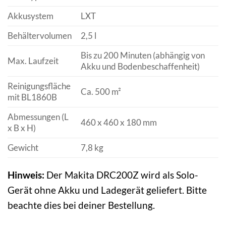
Akkusystem
LXT
Behältervolumen
2,5 l
Bis zu 200 Minuten (abhängig von
Max. Laufzeit
Akku und Bodenbeschaffenheit)
Reinigungsfläche
Ca. 500 m²
mit BL1860B
Abmessungen (L
460 x 460 x 180 mm
x B x H)
Gewicht
7,8 kg
Hinweis:
Der Makita DRC200Z wird als Solo-
Gerät ohne Akku und Ladegerät geliefert. Bitte
beachte dies bei deiner Bestellung.