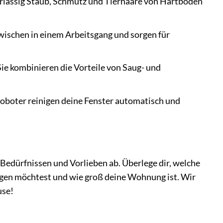
rlässig Staub, Schmutz und Tierhaare von Hartböden
 wischen in einem Arbeitsgang und sorgen für
e kombinieren die Vorteile von Saug- und
Roboter reinigen deine Fenster automatisch und
Bedürfnissen und Vorlieben ab. Überlege dir, welche
nigen möchtest und wie groß deine Wohnung ist. Wir
use!