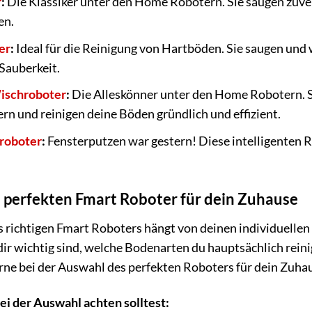
r
:
Die Klassiker unter den Home Robotern. Sie saugen zuve
en.
er
:
Ideal für die Reinigung von Hartböden. Sie saugen und
Sauberkeit.
ischroboter
:
Die Alleskönner unter den Home Robotern. Si
n und reinigen deine Böden gründlich und effizient.
roboter
:
Fensterputzen war gestern! Diese intelligenten 
 perfekten Fmart Roboter für dein Zuhause
 richtigen Fmart Roboters hängt von deinen individuellen 
ir wichtig sind, welche Bodenarten du hauptsächlich rei
erne bei der Auswahl des perfekten Roboters für dein Zuha
ei der Auswahl achten solltest: