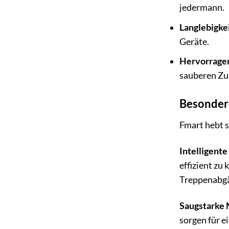
jedermann.
Langlebigkei
Geräte.
Hervorragen
sauberen Zuh
Besonder
Fmart hebt 
Intelligent
effizient zu
Treppenabgä
Saugstarke 
sorgen für e