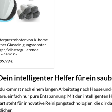
terputzroboter von K-home
her Glasreinigungsroboter
er, Selbstregulierende
ng 3800 Pa
rsprünglicher
Aktueller
99,99
€
reis
Preis
ar:
ist:
49,99 €
199,99 €.
Dein intelligenter Helfer für ein sa
r, du kommst nach einem langen Arbeitstag nach Hause und
are, einfach nur pure Entspannung. Mit den intelligenten
art steht für innovative Reinigungstechnologien, die dir d
lichen.