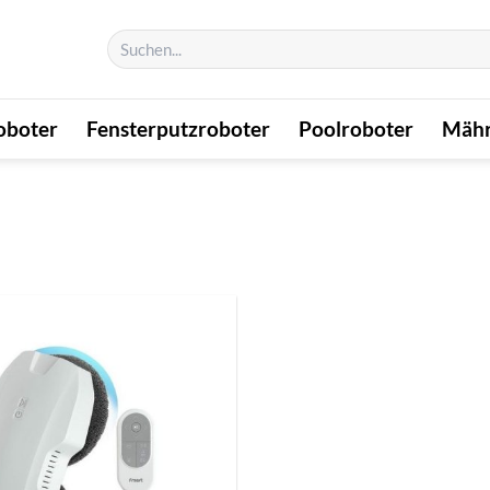
Suchen
nach:
oboter
Fensterputzroboter
Poolroboter
Mähr