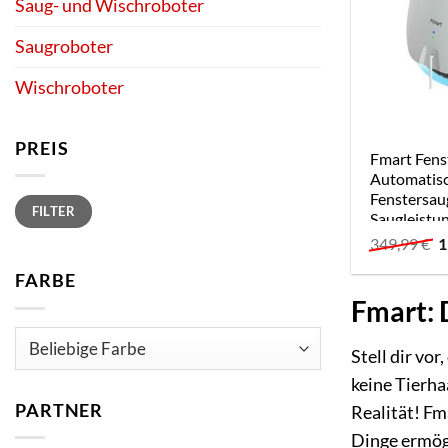
Saug- und Wischroboter
Saugroboter
Wischroboter
PREIS
Fmart Fens
Automatisc
Fenstersaug
Min.
Max.
FILTER
Preis
Preis
Saugleistu
U
349,99
€
1
P
w
FARBE
3
Fmart: 
Stell dir vo
keine Tierha
PARTNER
Realität! Fm
Dinge ermög