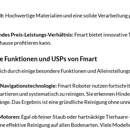
t:
Hochwertige Materialien und eine solide Verarbeitung 
des Preis-Leistungs-Verhältnis:
Fmart bietet innovative 
ause profitieren kann.
e Funktionen und USPs von Fmart
sich durch einige besondere Funktionen und Alleinstellun
e Navigationstechnologie:
Fmart Roboter nutzen fortschri
 kartieren und systematisch zu reinigen. Sie erkennen Hi
nge. Das Ergebnis ist eine gründliche Reinigung ohne un
Motoren:
Egal ob feiner Staub oder hartnäckige Tierhaare
ine effektive Reinigung auf allen Bodenarten. Viele Modell