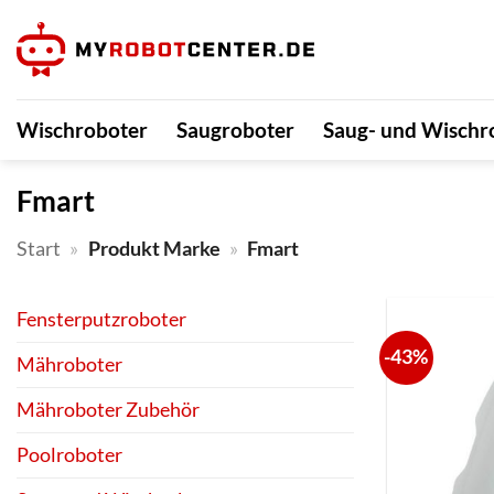
Zum
Inhalt
springen
Wischroboter
Saugroboter
Saug- und Wischr
Fmart
Start
»
Produkt Marke
»
Fmart
Fensterputzroboter
-43%
Mähroboter
Mähroboter Zubehör
Poolroboter