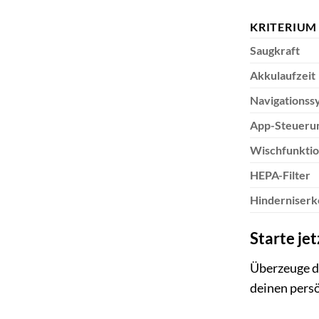
KRITERIUM
Saugkraft
Akkulaufzeit
Navigationss
App-Steueru
Wischfunkti
HEPA-Filter
Hinderniser
Starte je
Überzeuge di
deinen persö