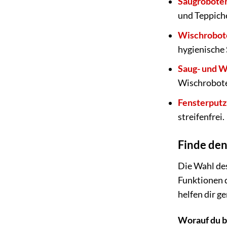
Saugrobote
und Teppich
Wischrobot
hygienische 
Saug- und W
Wischroboter
Fensterputz
streifenfrei.
Finde den
Die Wahl des
Funktionen d
helfen dir g
Worauf du b