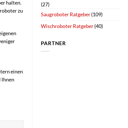
er halten.
(27)
groboter zu
Saugroboter Ratgeber
(109)
Wischroboter Ratgeber
(40)
 eigenen
weniger
PARTNER
otern einen
d Ihnen