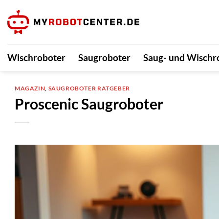
Zum
Inhalt
springen
Wischroboter
Saugroboter
Saug- und Wischr
MAGAZIN
,
SAUGROBOTER RATGEBER
Proscenic Saugroboter