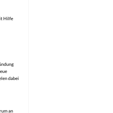
t Hilfe
ründung
neue
elen dabei
trum an