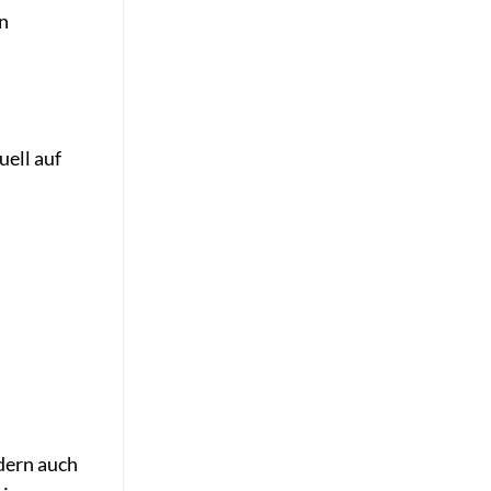
en
uell auf
dern auch