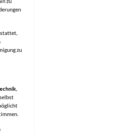
hin zu
rderungen
stattet,
n
inigung zu
echnik
,
selbst
möglicht
stimmen.
e