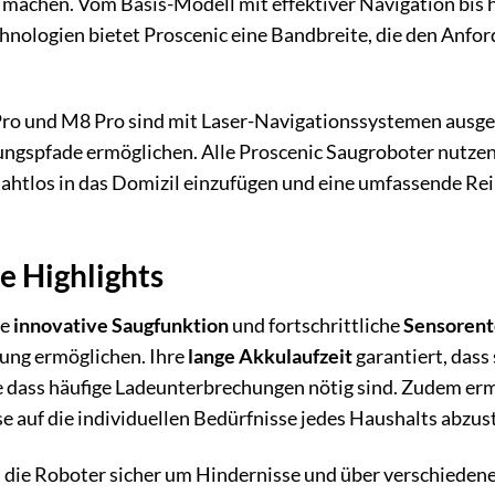
g machen. Vom Basis-Modell mit effektiver Navigation bis 
hnologien bietet Proscenic eine Bandbreite, die den Anfo
Pro und M8 Pro sind mit Laser-Navigationssystemen ausge
ungspfade ermöglichen. Alle Proscenic Saugroboter nutze
ahtlos in das Domizil einzufügen und eine umfassende Re
e Highlights
re
innovative Saugfunktion
und fortschrittliche
Sensorent
gung ermöglichen. Ihre
lange Akkulaufzeit
garantiert, dass 
 dass häufige Ladeunterbrechungen nötig sind. Zudem er
se auf die individuellen Bedürfnisse jedes Haushalts abzu
 die Roboter sicher um Hindernisse und über verschieden