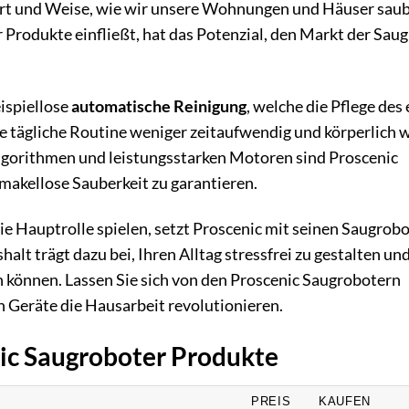
Art und Weise, wie wir unsere Wohnungen und Häuser saub
r Produkte einfließt, hat das Potenzial, den Markt der Sau
ispiellose
automatische Reinigung
, welche die Pflege des
ie tägliche Routine weniger zeitaufwendig und körperlich 
lgorithmen und leistungsstarken Motoren sind Proscenic
makellose Sauberkeit zu garantieren.
 die Hauptrolle spielen, setzt Proscenic mit seinen Saugrob
lt trägt dazu bei, Ihren Alltag stressfrei zu gestalten un
n können. Lassen Sie sich von den Proscenic Saugrobotern
en Geräte die Hausarbeit revolutionieren.
nic Saugroboter Produkte
PREIS
KAUFEN