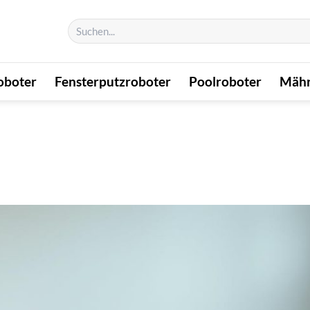
Suchen
nach:
oboter
Fensterputzroboter
Poolroboter
Mähr