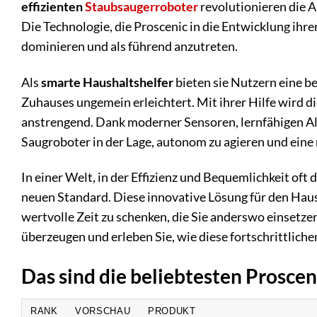
effizienten
Staubsaugerroboter
revolutionieren die 
Die Technologie, die Proscenic in die Entwicklung ihre
dominieren und als führend anzutreten.
Als
smarte Haushaltshelfer
bieten sie Nutzern eine be
Zuhauses ungemein erleichtert. Mit ihrer Hilfe wird d
anstrengend. Dank moderner Sensoren, lernfähigen A
Saugroboter in der Lage, autonom zu agieren und eine 
In einer Welt, in der Effizienz und Bequemlichkeit oft
neuen Standard. Diese innovative Lösung für den Hausha
wertvolle Zeit zu schenken, die Sie anderswo einsetze
überzeugen und erleben Sie, wie diese fortschrittlich
Das sind die beliebtesten Prosce
RANK
VORSCHAU
PRODUKT