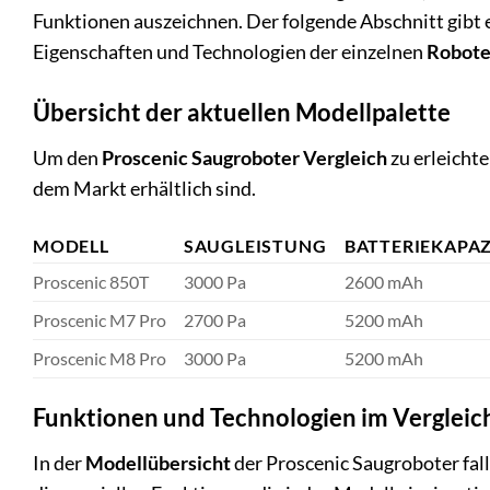
Funktionen auszeichnen. Der folgende Abschnitt gibt e
Eigenschaften und Technologien der einzelnen
Robote
Übersicht der aktuellen Modellpalette
Um den
Proscenic Saugroboter Vergleich
zu erleichte
dem Markt erhältlich sind.
MODELL
SAUGLEISTUNG
BATTERIEKAPAZ
Proscenic 850T
3000 Pa
2600 mAh
Proscenic M7 Pro
2700 Pa
5200 mAh
Proscenic M8 Pro
3000 Pa
5200 mAh
Funktionen und Technologien im Vergleic
In der
Modellübersicht
der Proscenic Saugroboter fal