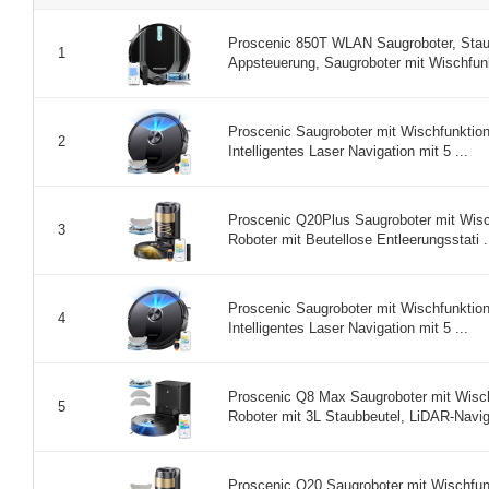
Proscenic 850T WLAN Saugroboter, Stau
1
Appsteuerung, Saugroboter mit Wischfunk
Proscenic Saugroboter mit Wischfunktio
2
Intelligentes Laser Navigation mit 5 ...
Proscenic Q20Plus Saugroboter mit Wis
3
Roboter mit Beutellose Entleerungsstati .
Proscenic Saugroboter mit Wischfunktio
4
Intelligentes Laser Navigation mit 5 ...
Proscenic Q8 Max Saugroboter mit Wisc
5
Roboter mit 3L Staubbeutel, LiDAR-Navig 
Proscenic Q20 Saugroboter mit Wischfun