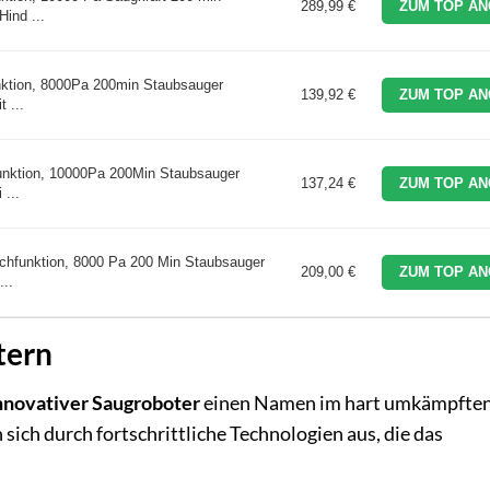
289,99 €
ZUM TOP AN
ind ...
nktion, 8000Pa 200min Staubsauger
139,92 €
ZUM TOP AN
 ...
unktion, 10000Pa 200Min Staubsauger
137,24 €
ZUM TOP AN
 ...
chfunktion, 8000 Pa 200 Min Staubsauger
209,00 €
ZUM TOP AN
...
tern
nnovativer Saugroboter
einen Namen im hart umkämpfte
ich durch fortschrittliche Technologien aus, die das