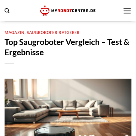
Zum
Inhalt
springen
MAGAZIN
,
SAUGROBOTER RATGEBER
Top Saugroboter Vergleich – Test &
Ergebnisse