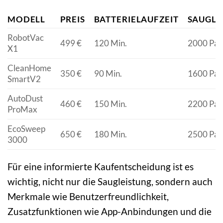
MODELL
PREIS
BATTERIELAUFZEIT
SAUGLE
RobotVac
499 €
120 Min.
2000 Pa
X1
CleanHome
350 €
90 Min.
1600 Pa
SmartV2
AutoDust
460 €
150 Min.
2200 Pa
ProMax
EcoSweep
650 €
180 Min.
2500 Pa
3000
Für eine informierte Kaufentscheidung ist es
wichtig, nicht nur die Saugleistung, sondern auch
Merkmale wie Benutzerfreundlichkeit,
Zusatzfunktionen wie App-Anbindungen und die