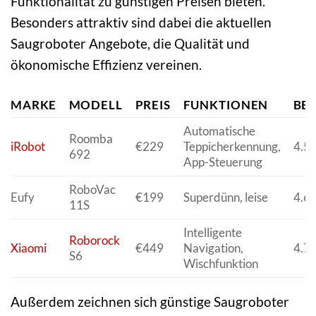
Funktionalität zu günstigen Preisen bieten.
Besonders attraktiv sind dabei die aktuellen
Saugroboter Angebote, die Qualität und
ökonomische Effizienz vereinen.
MARKE
MODELL
PREIS
FUNKTIONEN
BE
Automatische
Roomba
iRobot
€229
Teppicherkennung,
4.5/
692
App-Steuerung
RoboVac
Eufy
€199
Superdünn, leise
4.6/
11S
Intelligente
Roborock
Xiaomi
€449
Navigation,
4.7/
S6
Wischfunktion
Außerdem zeichnen sich günstige Saugroboter