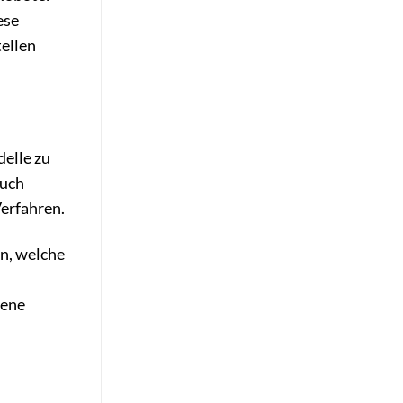
ese
ellen
delle zu
auch
Verfahren.
rn, welche
gene