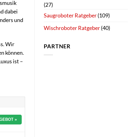
tsmusik
(27)
nd dabei
Saugroboter Ratgeber
(109)
nders und
Wischroboter Ratgeber
(40)
s. Wir
PARTNER
en können.
uxus ist –
GEBOT »