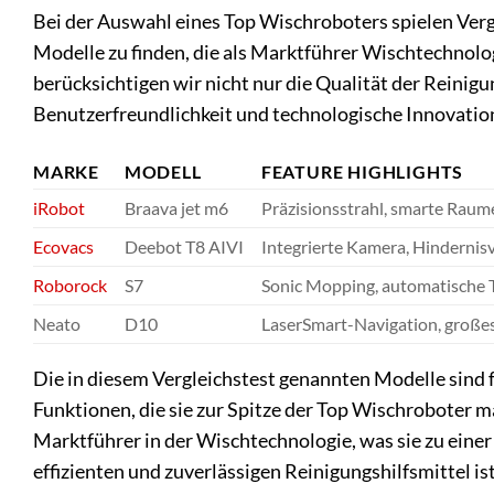
Bei der Auswahl eines Top Wischroboters spielen Vergl
Modelle zu finden, die als Marktführer Wischtechnol
berücksichtigen wir nicht nur die Qualität der Reinig
Benutzerfreundlichkeit und technologische Innovatio
MARKE
MODELL
FEATURE HIGHLIGHTS
iRobot
Braava jet m6
Präzisionsstrahl, smarte Rau
Ecovacs
Deebot T8 AIVI
Integrierte Kamera, Hinderni
Roborock
S7
Sonic Mopping, automatische
Neato
D10
LaserSmart-Navigation, große
Die in diesem Vergleichstest genannten Modelle sind f
Funktionen, die sie zur Spitze der Top Wischroboter m
Marktführer in der Wischtechnologie, was sie zu eine
effizienten und zuverlässigen Reinigungshilfsmittel ist