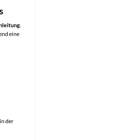
s
nleitung
.
end eine
in der