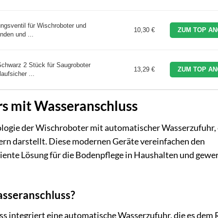
gsventil für Wischroboter und
10,30 €
ZUM TOP AN
den und ...
warz 2 Stück für Saugroboter
13,29 €
ZUM TOP AN
aufsicher ...
s mit Wasseranschluss
nologie der Wischroboter mit automatischer Wasserzufuhr, 
rn darstellt. Diese modernen Geräte vereinfachen den
ziente Lösung für die Bodenpflege in Haushalten und gewe
asseranschluss?
s integriert eine automatische Wasserzufuhr, die es dem