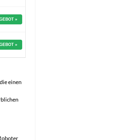
GEBOT »
GEBOT »
die einen
rblichen
 Roboter