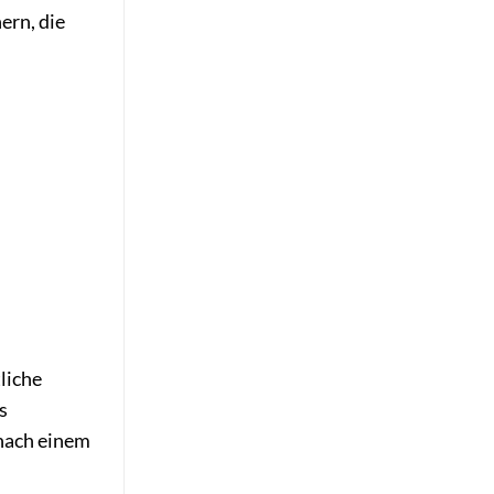
ern, die
liche
s
 nach einem