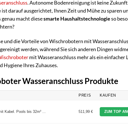
seranschluss
. Autonome Bodenreinigung ist keine Zukunf
e
ist darauf ausgerichtet, Ihnen Zeit und Mühe zu sparen u
s genau macht diese
smarte Haushaltstechnologie
so beso
chtern?
se und die Vorteile von Wischrobotern mit Wasseranschlus
ig gereinigt werden, während Sie sich anderen Dingen widm
ischroboter
mit Wasseranschluss mehr als ein einfacher L
nd Hygiene Ihres Zuhauses.
roboter Wasseranschluss Produkte
PREIS
KAUFEN
t Kabel. Pools bis 32m² ...
511,99 €
ZUM TOP AN