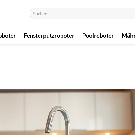
Suchen
nach:
oboter
Fensterputzroboter
Poolroboter
Mähr
s