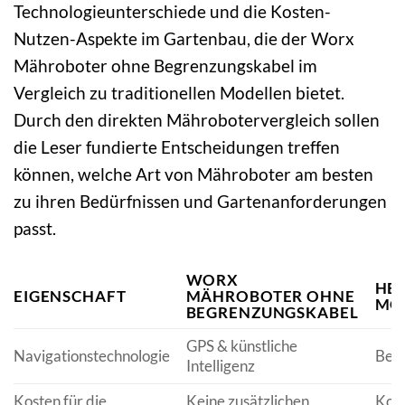
Technologieunterschiede und die Kosten-
Nutzen-Aspekte im Gartenbau, die der Worx
Mähroboter ohne Begrenzungskabel im
Vergleich zu traditionellen Modellen bietet.
Durch den direkten Mährobotervergleich sollen
die Leser fundierte Entscheidungen treffen
können, welche Art von Mähroboter am besten
zu ihren Bedürfnissen und Gartenanforderungen
passt.
WORX
HE
EIGENSCHAFT
MÄHROBOTER OHNE
MO
BEGRENZUNGSKABEL
GPS & künstliche
Navigationstechnologie
Beg
Intelligenz
Kosten für die
Keine zusätzlichen
Kost