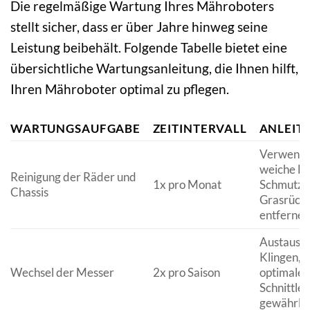
Die regelmäßige Wartung Ihres Mähroboters
stellt sicher, dass er über Jahre hinweg seine
Leistung beibehält. Folgende Tabelle bietet eine
übersichtliche Wartungsanleitung, die Ihnen hilft,
Ihren Mähroboter optimal zu pflegen.
WARTUNGSAUFGABE
ZEITINTERVALL
ANLEIT
Verwenden
weiche Bü
Reinigung der Räder und
1x pro Monat
Schmutz 
Chassis
Grasrücks
entfernen
Austausc
Klingen, 
Wechsel der Messer
2x pro Saison
optimale
Schnittlei
gewährlei