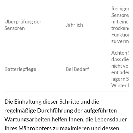
Reinigen S
Sensoren 
Überprüfung der
mit einem
Jährlich
Sensoren
trockenen
Funktions
zu vermei
Achten Si
dass die B
nicht voll
Batteriepflege
Bei Bedarf
entladen 
lagern Sie
Winter ko
Die Einhaltung dieser Schritte und die
regelmäßige Durchführung der aufgeführten
Wartungsarbeiten helfen Ihnen, die Lebensdauer
Ihres Mähroboters zu maximieren und dessen