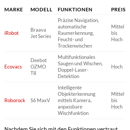
MARKE
MODELL
FUNKTIONEN
PREIS
Präzise Navigation,
automatische
Mittel
Braava
iRobot
Raumerkennung,
bis
Jet Series
Feucht- und
Hoch
Trockenwischen
Multifunktionales
Deebot
Saugen und Wischen,
Ecovacs
OZMO
Hoch
Doppel-Laser-
T8
Detektion
Intelligente
Objekterkennung
Mittel
Roborock
S6 MaxV
mittels Kamera,
bis
anpassbare
Hoch
Wischfunktion
Nachdem Sie sich mit den Funktionen vertraut