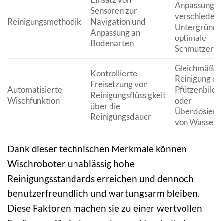
Anpassung a
Sensoren zur
verschieden
Reinigungsmethodik
Navigation und
Untergründe
Anpassung an
optimale
Bodenarten
Schmutzerfa
Gleichmäßig
Kontrollierte
Reinigung o
Freisetzung von
Automatisierte
Pfützenbild
Reinigungsflüssigkeit
Wischfunktion
oder
über die
Überdosieru
Reinigungsdauer
von Wasser
Dank dieser technischen Merkmale können
Wischroboter unablässig hohe
Reinigungsstandards erreichen und dennoch
benutzerfreundlich und wartungsarm bleiben.
Diese Faktoren machen sie zu einer wertvollen