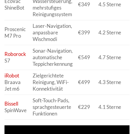
EcoVac
Wassersteuerung,
€349
4.5 Sterne
ShineBot
mehrstufiges
Reinigungssystem
Laser-Navigation,
Proscenic
anpassbare
€399
4.2 Sterne
M7 Pro
Wischmodi
Sonar-Navigation,
Roborock
automatische
€549
4.7 Sterne
S7
Teppicherkennung
iRobot
Zielgerichtete
Braava
Reinigung, WiFi-
€499
4.3 Sterne
Jet m6
Konnektivität
Soft-Touch-Pads,
Bissell
sprachgesteuerte
€229
4.1 Sterne
SpinWave
Funktionen