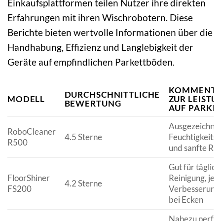
Einkaufsplattformen teilen Nutzer ihre direkten
Erfahrungen mit ihren Wischrobotern. Diese
Berichte bieten wertvolle Informationen über die
Handhabung, Effizienz und Langlebigkeit der
Geräte auf empfindlichen Parkettböden.
KOMMENTA
DURCHSCHNITTLICHE
MODELL
ZUR LEISTU
BEWERTUNG
AUF PARKE
Ausgezeichne
RoboCleaner
4.5 Sterne
Feuchtigkeitsk
R500
und sanfte Re
Gut für täglich
FloorShiner
Reinigung, jed
4.2 Sterne
FS200
Verbesserung
bei Ecken
Nahezu perfe